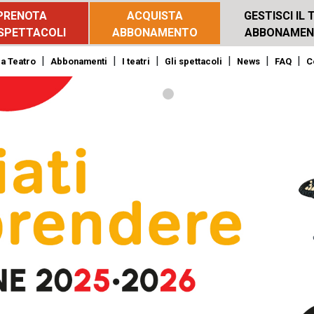
PRENOTA
ACQUISTA
GESTISCI IL 
 SPETTACOLI
ABBONAMENTO
ABBONAME
|
|
|
|
|
|
 a Teatro
Abbonamenti
I teatri
Gli spettacoli
News
FAQ
C