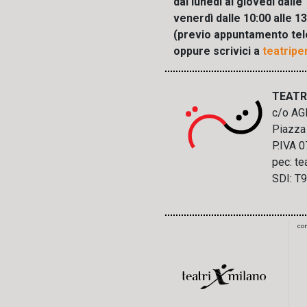
dal lunedì al giovedì dalle 
venerdì dalle 10:00 alle 1
(previo appuntamento tel
oppure scrivici a
teatrip
TEATR
c/o AG
Piazza 
P.IVA 
pec: te
SDI: T
con