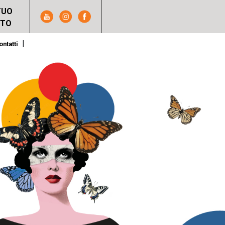
TUO
NTO
|
ontatti