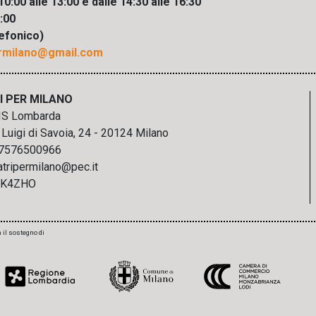
10:00 alle 13:00 e dalle 14:30 alle 16:30
3:00
efonico)
ermilano@gmail.com
I PER MILANO
IS Lombarda
Luigi di Savoia, 24 - 20124 Milano
07576500966
atripermilano@pec.it
9K4ZHO
 il sostegno di