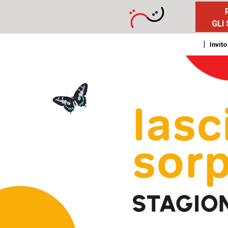
GLI
|
Invito